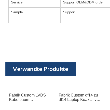
Service
Support OEM&ODM order
Sample
Support
Verwandte Produkte
Fabrik Custom LVDS
Fabrik Custom df14 zu
Kabelbaum
df14 Laptop Koaxia lvds
Kabelmontage
Kabel 10pin zu 20 pin
männlich zu männlich
10p 20p 30p für lcd